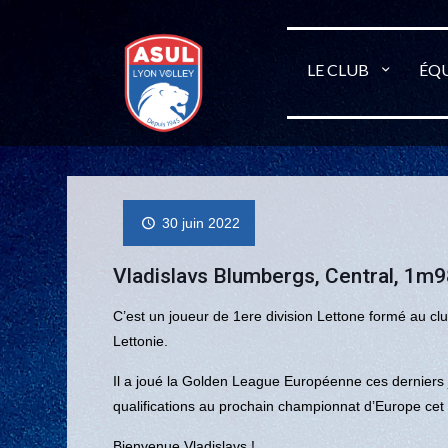
LE CLUB
ÉQU
30 juin 2022
Vladislavs Blumbergs, Central, 1m98
C’est un joueur de 1ere division Lettone formé au club
Lettonie.
Il a joué la Golden League Européenne ces derniers 
qualifications au prochain championnat d’Europe cet 
Bienvenue Vladislavs !