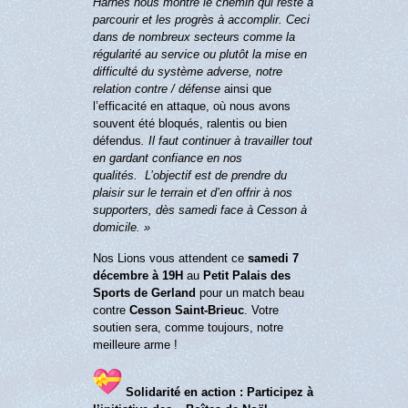
Harnes nous montre le chemin qui reste à
parcourir et les progrès à accomplir. Ceci
dans de nombreux secteurs comme la
régularité au service ou plutôt la mise en
difficulté du système adverse, notre
relation contre / défense
ainsi que
l’efficacité en attaque, où nous avons
souvent été bloqués, ralentis ou bien
défendus
. Il faut continuer à travailler tout
en gardant confiance en nos
qualités. L’objectif est de prendre du
plaisir sur le terrain et d’en offrir à nos
supporters, dès samedi face à Cesson à
domicile. »
Nos Lions vous attendent ce
samedi 7
décembre à 19H
au
Petit Palais des
Sports de Gerland
pour un match beau
contre
Cesson Saint-Brieuc
. Votre
soutien sera, comme toujours, notre
meilleure arme !
Solidarité en action : Participez à