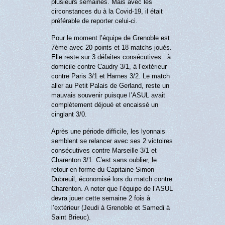
plusieurs semaines. Mais avec les
circonstances du à la Covid-19, il était
préférable de reporter celui-ci.
Pour le moment l’équipe de Grenoble est
7ème avec 20 points et 18 matchs joués.
Elle reste sur 3 défaites consécutives : à
domicile contre Caudry 3/1, à l’extérieur
contre Paris 3/1 et Harnes 3/2. Le match
aller au Petit Palais de Gerland, reste un
mauvais souvenir puisque l’ASUL avait
complètement déjoué et encaissé un
cinglant 3/0.
Après une période difficile, les lyonnais
semblent se relancer avec ses 2 victoires
consécutives contre Marseille 3/1 et
Charenton 3/1. C’est sans oublier, le
retour en forme du Capitaine Simon
Dubreuil, économisé lors du match contre
Charenton. A noter que l’équipe de l’ASUL
devra jouer cette semaine 2 fois à
l’extérieur (Jeudi à Grenoble et Samedi à
Saint Brieuc).