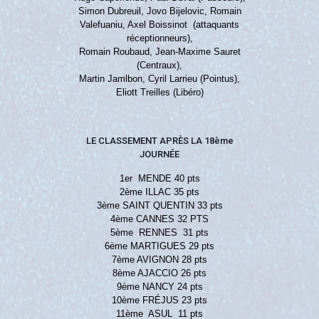
Simon Dubreuil, Jovo Bijelovic, Romain
Valefuaniu, Axel Boissinot (attaquants
réceptionneurs),
Romain Roubaud, Jean-Maxime Sauret
(Centraux),
Martin Jamlbon, Cyril Larrieu (Pointus),
Eliott Treilles (Libéro)
LE CLASSEMENT APRÈS LA 18ème
JOURNÉE
1er MENDE 40 pts
2ème ILLAC 35 pts
3ème SAINT QUENTIN 33 pts
4ème CANNES 32 PTS
5ème RENNES 31 pts
6ème MARTIGUES 29 pts
7ème AVIGNON 28 pts
8ème AJACCIO 26 pts
9ème NANCY 24 pts
10ème FRÉJUS 23 pts
11ème ASUL 11 pts