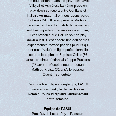
que nous serons dans les play down avec
Villejuif et Asnières. La 4ème place en
play down se jouera entre Conflans et
Halluin. Au match aller, nous avons perdu
3-1 mais l’ASUL était privé de Martin et
Jérémie Jambon. Le match de ce samedi
est très important, car en cas de victoire,
il est probable que Halluin soit en play
down aussi. C’est encore une équipe très
expérimentée formée par des joueurs qui
ont tous évolué en ligue professionnelle
comme le capitaine Baptiste Geiler (36
ans), le pointu néerlandais Joppe Paulides
(42 ans), le réceptionneur attaquant
Mathieu Kreisz (31 ans), le passeur
Quentin Schouteten.
Pour une fois, depuis longtemps, l’ASUL
sera au complet ; le dernier blessé
Romain Roubaud repren
d l’entraînement
cette semaine.
Equipe de l’ASUL
Paul Duval, Lucas Roy – Passeurs